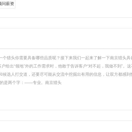
顾问薪资
一个猎头你需要具备哪些品质呢？接下来我们一起来了解一下南京猎头具
客户给出“领地”外的工作需求时，他敢于告诉客户“对不起，我做不到”。
和候选人打交道，还要尽可能从交流中挖掘出有用的信息，让双方都感到
付的是两个字：——专业。南京猎头