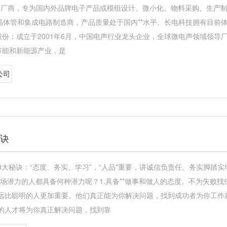
S领导厂商，专为国内外品牌电子产品或模组设计、微小化、物料采购、生产
晶体管和集成电路制造商，产品质量处于国内**水平。长电科技拥有目前体
股份：成立于2001年6月，中国电声行业龙头企业，全球微电声领域领导
节能和新能源产业，是
公司
秘诀
大秘诀：“态度、务实、学习”，“人品*重要，讲诚信负责任、务实脚踏
场潜力的人都具备何种潜力呢？1.具备**做事和做人的态度。不为失败
远比聪明的人更加重要。他们真正能为你解决问题，找到成功者为你工作
的人才将为你真正解决问题，找到靠