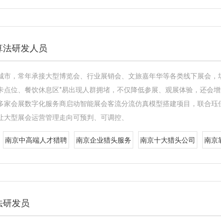
算法研发人员
城市，常年承接大型博览会、行业展销会、文旅嘉年华等各类线下展会，
卡点位、餐饮休息区*易出现人群拥堵，不仅降低参展、观展体验，还会
多家会展数字化服务商启动智能展会客流分流仿真模型搭建项目，联合珏
让大型展会运营管理走向可预判、可调控、
南京中高端人才猎聘
南京企业猎头服务
南京十大猎头公司
南京
法研发员