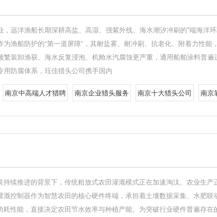
业，远洋渔船长期深耕高盐、高湿、强紫外线、海水潮汐冲刷的*端海洋环
作为渔船防护的“第一道屏障”，其耐盐雾、耐冲刷、抗老化、附着力性能
频繁装卸渔获、海水反复浸泡、机舱水汽腐蚀更严重，通用船舶涂料普遍
专用防腐体系，珏佳猎头公司携手国内
南京中高端人才猎聘
南京企业猎头服务
南京十大猎头公司
南京
策持续推进的背景下，传统粗放式农田灌溉模式正在加速淘汰。农业生产
灌溉控制器作为智慧农田的核心硬件终端，承担着土壤数据采集、水肥联
功耗性能，直接决定农田节水效率与种植产能。为突破行业硬件普遍存在