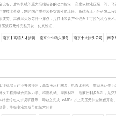
金设备、盾构机械等重大高端装备的动力控制，高度依赖液压泵、阀、马
存在技术壁垒，制约国产重型装备突破性能上限。高端液压元件研发工程
疲劳、高低温失效等行业痛点，是打通装备产业链自主可控的核心技术人才
以上高压液压元件完整开发、仿真验证、
南京中高端人才猎聘
南京企业猎头服务
南京十大猎头公司
南京
工业机器人产业升级提速，高端液压柱塞泵、电液比例阀、重载马达作为
研发工程师融合流体力学、精密机械、摩擦材料、电液控制多学科，是突
6 年精密传动人才调研显示，可独立完成 35MPa 以上高压元件全流程
显著，掌握电液集成节能技术的骨