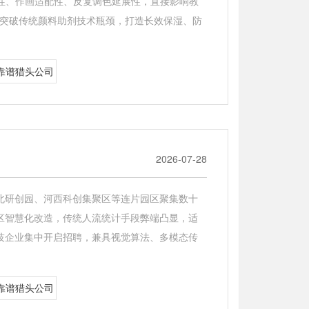
性、作画适配性、反复调色延展性，直接影响教
为突破传统颜料助剂技术瓶颈，打造长效保湿、防
靠谱猎头公司
2026-07-28
北研创园、河西科创集聚区等连片园区聚集数十
区智慧化改造，传统人流统计手段弊端凸显，适
技企业集中开启招聘，兼具视觉算法、多模态传
靠谱猎头公司