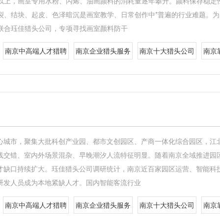
%以上，画室专用水粉、丙烯、油画颜料的消耗量逐年攀升。颜料保存稳定
裂、结块、起皮、色泽暗沉是画室教学、日常创作中*普遍的行业难题。
联合珏佳猎头公司，专项寻找画室颜料防干
南京中高端人才猎聘
南京企业猎头服务
南京十大猎头公司
南京
心城市，聚集大批科创产业园、都市文创园区、产商一体化综合园区，江
线交错、室内外场景混杂、早晚潮汐人流特征明显。随着南京全域推进园
才缺口持续扩大。珏佳猎头公司调研统计，南京近百家园区运营、智能科
研发人员成为本地紧缺人才。国内智能客流行业
南京中高端人才猎聘
南京企业猎头服务
南京十大猎头公司
南京