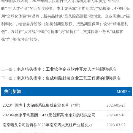
珏佳的实践表明，2026年南京快消行业人才福利竞争的本质是“企业战
略”与“人才价值”的匹配度较量。本土龙头靠“全周期绑定”稳根基，外资巨头
用“全球化体验”树品牌，新兴品牌以“高风险高回报”抢增量。企业需跳出“福
利攀比”，结合自身阶段（如初创期重股权、成熟期重保障）设计“精准福利
包”，方能在“人才战”中既“引得来”更“留得住”，支撑快消业务从“规模扩
张”向“价值增长”转型。
上一篇：
南京猎头指南：工业软件企业软件开发人才的招聘标准
下一篇：
南京猎头指南：集成电路封装企业工艺工程师的招聘标准
热门新闻
MORE +
2023年国内十大储能系统集成企业名单（*新）
2023-05-23
2023年南京平均薪酬11431元创新高 南京好的猎头公司
2023-02-18
南京猎头公司告诉你2023年南京四大支柱产业起发力
2023-03-07