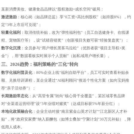
某新消费美妆、健康食品品牌以“股权激励+成长空间”破局：
激进激励
：核心岗（如品牌总监）享“0工资+高比例股权”（如持股8%），约
定“3年上市后可兑现”；
轻量化福利
：取消传统补贴，改为“弹性福利包”（员工自选健身卡、在线课
程、宠物医疗等），设“试错容错奖”（创新项目失败可获“经验复盘奖”）；
数字化沉浸
：全员参与“用户增长黑客马拉松”（优胜者获“项目主导权+奖
金”），用“数据看板实时展示个人贡献”（如私域用户增长量）。
三、2026趋势：福利策略的“三化”转向
数字化福利普及化
：80%企业上线“福利自助平台”，员工可实时查看补贴余
额、兑换培训课程，某企业通过“AI福利顾问”推送个性化方案（如向宝妈推
荐“亲子活动券”）；
长期激励常态化
：从“高管专属”转向“核心骨干全覆盖”，某区域零售品牌
对“全渠道运营经理”设“3年业绩对赌奖”（达成目标获5%年薪分红）；
本地化政策融合化
：企业主动对接“南京紫金山英才计划”“江北新区人才补
贴”，将“政府安家费”纳入薪酬包（如博士叠加“宁聚计划”30万元补贴），降
低用人成本。