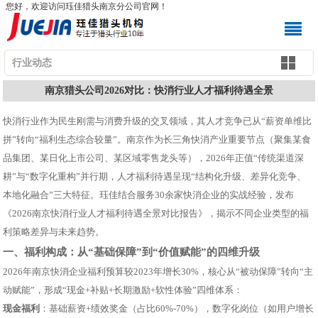
您好，欢迎访问珏佳猎头南京分公司官网！
行业动态
南京猎头公司2026对比：快消行业人才福利待遇全景
快消行业作为民生刚需与消费升级的交叉领域，其人才竞争已从“薪资单维比
拼”转向“福利生态综合较量”。南京作为长三角快消产业重要节点（聚集某食
品集团、某日化上市公司、某区域零售龙头等），2026年正值“传统渠道深
耕”与“数字化重构”并行期，人才福利待遇呈现“结构化升级、差异化竞争、
本地化融合”三大特征。珏佳结合服务30余家快消企业的实战经验，发布
《2026南京快消行业人才福利待遇全景对比报告》，揭示不同企业类型的福
利策略差异与未来趋势。
一、福利构成：从“基础保障”到“价值赋能”的四维升级
2026年南京快消企业福利预算较2023年增长30%，核心从“被动保障”转向“主
动赋能”，形成“现金+补贴+长期激励+软性体验”四维体系：
现金福利
：基础薪资+绩效奖金（占比60%-70%），数字化岗位（如用户增长