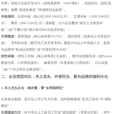
专家）绩效占比提升至40%（挂钩复购率、GMV增长），传统岗位（如区域
销售）侧重“渠道拓展奖”“终端陈列达标奖”；
补贴福利
：住房补贴（核心区2000-5000元/月）、交通补贴（1000-2000元/
月）、餐补（800-1500元/月）成标配，62%企业叠加“南京人才政策补
贴”（如“宁聚计划”硕士每月800元租房补贴）；
长期激励
：股权激励（核心岗持股1%-5%）、项目跟投（如新品上市收益分
成）、专利转化奖（数字化工具开发专利）覆盖30%以上中高端人才，某新
兴品牌对“私域运营团队”设“年度利润5%分红”；
软性体验
：弹性工作制（核心岗每周2天远程）、数字化技能培训（如Python
数据分析、CDP系统操作）、健康管理（年度体检+心理咨询）、ESG实践
（如“**办公积分兑换假期”）。
二、企业类型对比：本土龙头、外资巨头、新兴品牌的福利分化
1. 本土龙头企业：稳存量，重“全周期绑定”
以某食品集团、某日化上市公司为代表，福利策略聚焦“老员工留存”与“梯队
建设”：
长期激励为主
：对10年以上工龄员工开放“虚拟股权”（享受分红权），对中