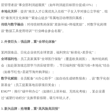
层管理者设“事业部利润超额奖”（如年利润超目标部分提成10%）；
本地化关怀
：提供“南京人才公寓优先入住权”“子女入学对接公立学校”，组
织“秦淮河文化体验”“紫金山徒步”等属地活动增强归属感；
传统与数字融合
：对传统销售岗保留“差旅补贴+终端奖励”，对数字化岗增
设“数据工具使用培训”“行业峰会参会名额”。
2. 外资巨头：强品牌，重“全球化体验”
某跨国食品、日化企业依托全球资源，福利突出“标准化+差异化”：
全球福利包
：员工及家属享“全球医疗保险”（覆盖欧美就医）、海外轮岗机
会（如赴新加坡总部学习供应链管理），节日福利按“母国习俗+本地化”结合
（如春节红包+圣诞节海外购津贴）；
数字化赋能
：全员配备“AI办公助手”（如自动生成销售报表），设“数字化创
新基金”（员工提案落地后获项目奖金）；
ESG**
：推行“碳中和办公”（如骑行上班补贴、无纸化考核），某企业通
过“减塑行动积分”兑换带薪假期，吸引年轻人才。
3. 新兴品牌：抢增量，重“高风险高回报”